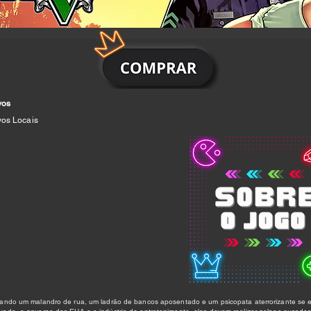
vos
vos Locais
ando um malandro de rua, um ladrão de bancos aposentado e um psicopata aterrorizante se e