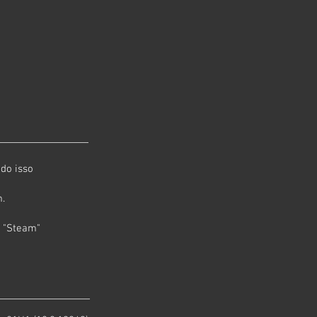
do isso
m.
m "Steam"