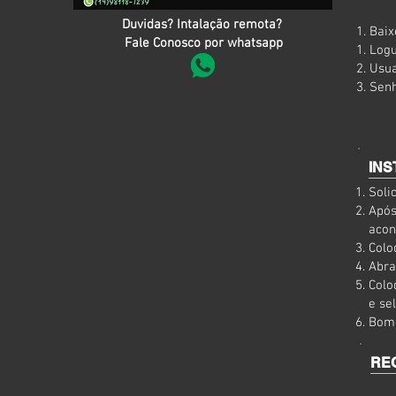
Duvidas? Intalação remota?
Baix
Fale Conosco por whatsapp
Logu
Usua
Senh
IN
Soli
Após
acon
Colo
Abra
Colo
e se
Bom 
RE