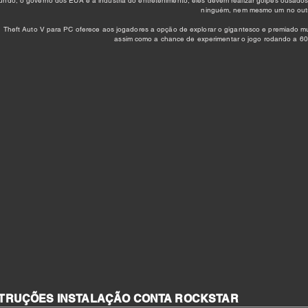
ndo, o governo dos EUA e a indústria do entretenimento, eles devem realizar golpes ousado
ninguém, nem mesmo um no out
 Theft Auto V para PC oferece aos jogadores a opção de explorar o gigantesco e premiado m
assim como a chance de experimentar o jogo rodando a 60
STRUÇÕES INSTALAÇÃO CONTA ROCKSTAR