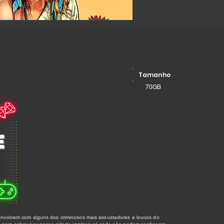
Tamanho
70GB
nvolvem com alguns dos criminosos mais assustadores e loucos do